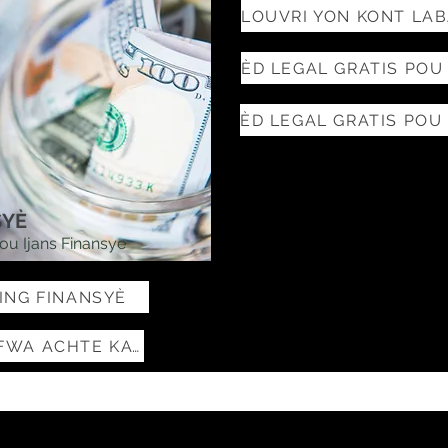
SYÈ
ou Ijans Finansye
ING FINANSYÈ
PREMYE FWA ACHTE KAY