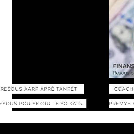
FINAN
Resous p
RESOUS AARP APRÈ TANPÈT
COACH
RESOUS POU SEKOU LÈ YO KA GEN SIKLÒN