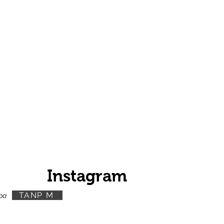
tèn
tèn
Instagram
TANP M
pa