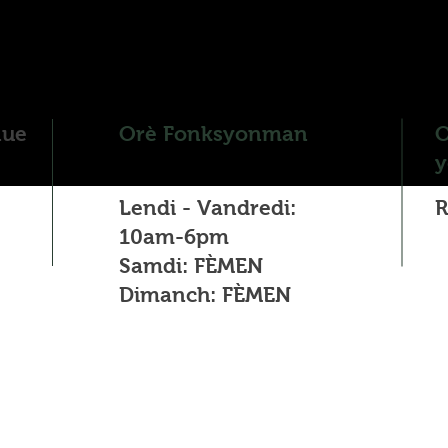
nue
Orè Fonksyonman
O
y
Lendi - Vandredi:
R
10am-6pm
Samdi: FÈMEN
Dimanch: FÈMEN