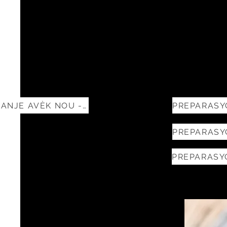
MANJE AVÈK NOU -- REC