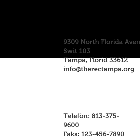
9309 North Florida Ave
Swit 103
Tampa, Florid 33612
info@therectampa.org
Telefòn: 813-375-
9600
Faks: 123-456-7890