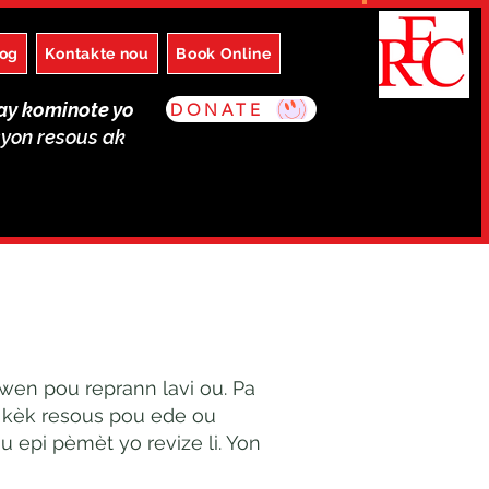
log
Kontakte nou
Book Online
ay kominote yo
DONATE
syon resous ak
zwen pou reprann lavi ou. Pa
n kèk resous pou ede ou
 epi pèmèt yo revize li. Yon