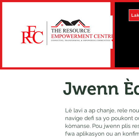
La
Jwenn Èd
Lè lavi a ap chanje, rele n
navige defi sa yo poukont o
kòmanse. Pou jwenn plis res
fwa aplikasyon ou an konfim