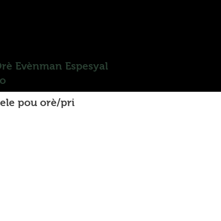
rè Evènman Espesyal
o
ele pou orè/pri