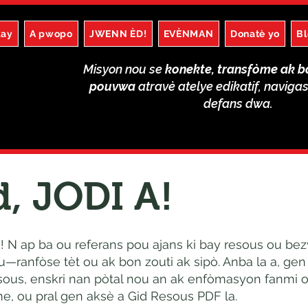
kay
A pwopo
JWENN ÈD!
EVÈNMAN
Donatè yo
B
Misyon nou se
konekte, transfòme ak b
pouvwa
atravè atelye edikatif, naviga
defans dwa.
, JODI A!
ou! N ap ba ou referans pou ajans ki bay resous ou be
u—ranfòse tèt ou ak bon zouti ak sipò. Anba la a, ge
ous, enskri nan pòtal nou an ak enfòmasyon fanmi ou
e, ou pral gen aksè a Gid Resous PDF la.