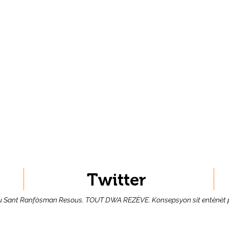
trasyon (Pou Itilizasyon En
trasyon (Pou Itilizasyon En
Twitter
Sant Ranfòsman Resous. TOUT DWA REZÈVE. Konsepsyon sit entènèt 