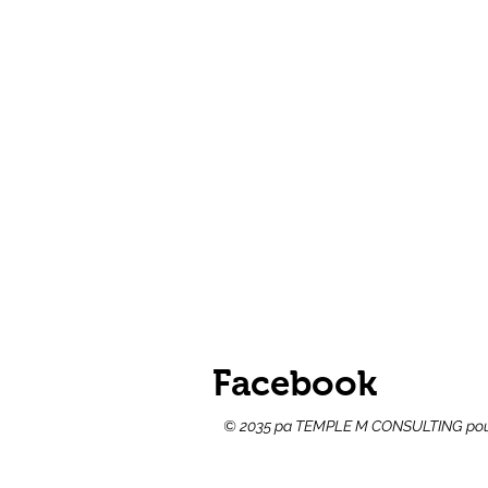
Kalandriye
Donatè yo
Volontè yo
Evènman yo
Tablodbò Adminis
SÈLMAN)
Tablodbò Adminis
SÈLMAN)
Facebook
© 2035 pa TEMPLE M CONSULTING pou 