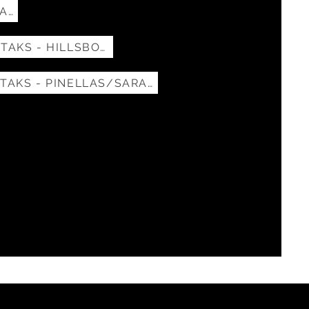
LOUVRI YON KONT LABANK
ÈD LEGAL GRATIS POU TAKS - HILLSBOROUGH
ÈD LEGAL GRATIS POU TAKS - PINELLAS/SARASOTA