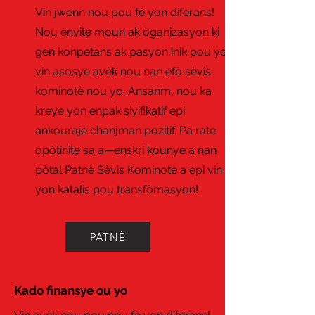
Vin jwenn nou pou fè yon diferans!
Nou envite moun ak òganizasyon ki
gen konpetans ak pasyon inik pou yo
vin asosye avèk nou nan efò sèvis
kominotè nou yo. Ansanm, nou ka
kreye yon enpak siyifikatif epi
ankouraje chanjman pozitif. Pa rate
opòtinite sa a—enskri kounye a nan
pòtal Patnè Sèvis Kominotè a epi vin
yon katalis pou transfòmasyon!
PATNÈ
Kado finansye ou yo