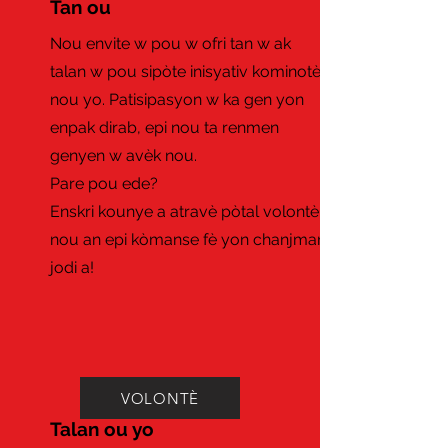
Tan ou
Nou envite w pou w ofri tan w ak
talan w pou sipòte inisyativ kominotè
nou yo. Patisipasyon w ka gen yon
enpak dirab, epi nou ta renmen
genyen w avèk nou.
Pare pou ede?
Enskri kounye a atravè pòtal volontè
nou an epi kòmanse fè yon chanjman
jodi a!
VOLONTÈ
Talan ou yo