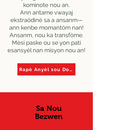
kominote nou an.
Ann antame vwayaj
ekstraòdinè sa a ansanm—
ann kenbe momantòm nan!
Ansanm, nou ka transfòme.
Mèsi paske ou se yon pati
esansyèl nan misyon nou an!
Rapò Anyèl sou Donasyon
Sa Nou
Bezwen