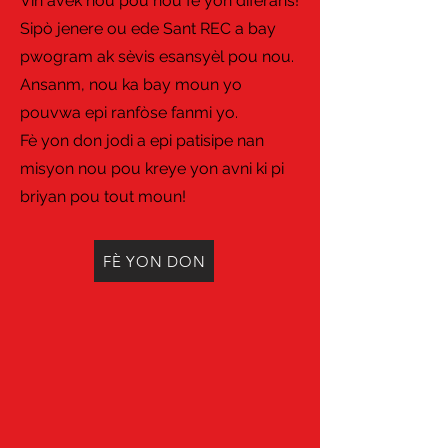
Vin avèk nou pou nou fè yon diferans!
Sipò jenere ou ede Sant REC a bay
pwogram ak sèvis esansyèl pou nou.
Ansanm, nou ka bay moun yo
pouvwa epi ranfòse fanmi yo.
Fè yon don jodi a epi patisipe nan
misyon nou pou kreye yon avni ki pi
briyan pou tout moun!
FÈ YON DON