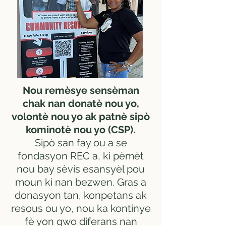
Nou remèsye sensèman
chak nan donatè nou yo,
volontè nou yo ak patnè sipò
kominotè nou yo (CSP).
Sipò san fay ou a se
fondasyon REC a, ki pèmèt
nou bay sèvis esansyèl pou
moun ki nan bezwen. Gras a
donasyon tan, konpetans ak
resous ou yo, nou ka kontinye
fè yon gwo diferans nan