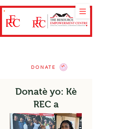
Misyon nou se
konekte, transfòme ak bay
kominote yo pouvwa
atravè atelye edikatif,
navigasyon resous ak defans dwa.
DONATE
Donatè yo: Kè
REC a